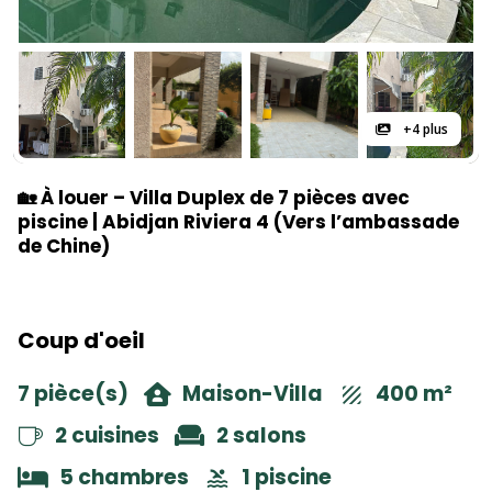
+4 plus
🏡 À louer – Villa Duplex de 7 pièces avec
piscine | Abidjan Riviera 4 (Vers l’ambassade
de Chine)
Coup d'oeil
7 pièce(s)
Maison-Villa
400 m²
2 cuisines
2 salons
5 chambres
1 piscine