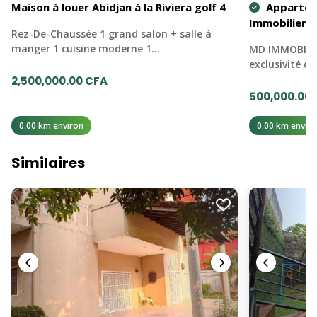
Maison à louer Abidjan à la Riviera golf 4
Apparteme
Immobilier
Rez-De-Chaussée 1 grand salon + salle à
manger 1 cuisine moderne 1…
MD IMMOBILIER
exclusivité d
2,500,000.00 CFA
500,000.00
0.00 km environ
0.00 km enviro
Similaires