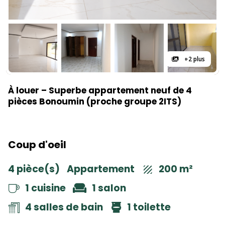
+2 plus
À louer – Superbe appartement neuf de 4
pièces Bonoumin (proche groupe 2ITS)
Coup d'oeil
4 pièce(s)
Appartement
200 m²
1 cuisine
1 salon
4 salles de bain
1 toilette