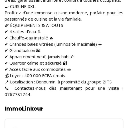
d’eau, garantissant intimité et confort à tous les occupants.
🍳 CUISINE XXL
Profitez d’une immense cuisine moderne, parfaite pour les
passionnés de cuisine et la vie familiale.
🌿 ÉQUIPEMENTS & ATOUTS
✔ 4 salles d’eau 🚿
✔ Chauffe-eau installé 🔥
✔ Grandes baies vitrées (luminosité maximale) ☀️
✔ Grand balcon 🌇
✔ Appartement neuf, jamais habité
✔ Quartier calme et sécurisé 🔐
✔ Accès facile aux commodités 🚗
💰 Loyer : 400 000 FCFA / mois
📍 Localisation : Bonoumin, à proximité du groupe 2ITS
📞 Contactez-nous dès maintenant pour une visite !
0767781744
ImmoLinkeur