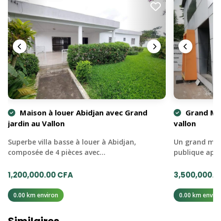
Maison à louer Abidjan avec Grand
Grand Mag
jardin au Vallon
vallon
Superbe villa basse à louer à Abidjan,
Un grand mag
composée de 4 pièces avec…
publique apr
1,200,000.00 CFA
3,500,000.0
0.00 km environ
0.00 km enviro
Similaires