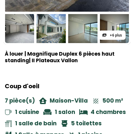
+6 plus
À louer | Magnifique Duplex 6 pièces haut
standing| II Plateaux Vallon
Coup d'oeil
7 pièce(s)
Maison-Villa
500 m²
1 cuisine
1 salon
4 chambres
1 salle de bain
5 toilettes