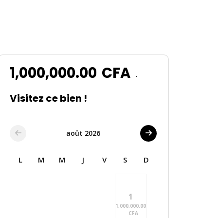
1,000,000.00
CFA
.
Visitez ce bien !
août 2026
L
M
M
J
V
S
D
1
1,000,000.00
CFA