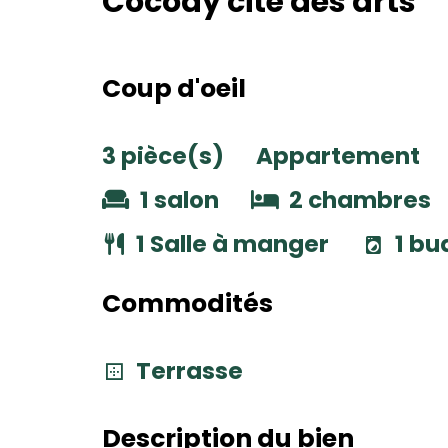
Cocody cité des arts
Coup d'oeil
3 pièce(s)
Appartement
1 salon
2 chambres
1 Salle à manger
1 bu
Commodités
Terrasse
Description du bien