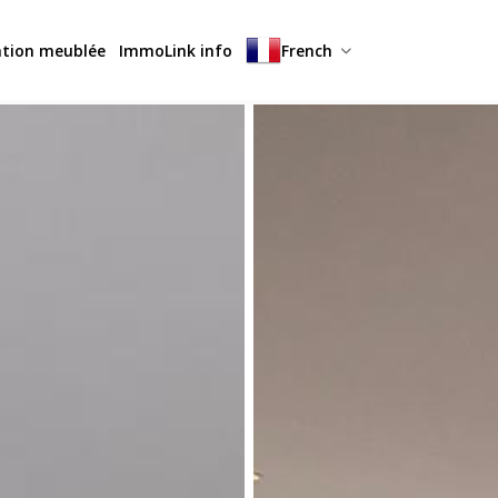
ation meublée
ImmoLink info
French