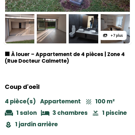
+7 plus
🏢 À louer – Appartement de 4 pièces | Zone 4
(Rue Docteur Calmette)
Coup d'oeil
4 pièce(s)
Appartement
100 m²
1 salon
3 chambres
1 piscine
1 jardin arrière