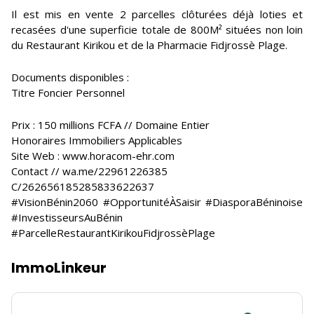
Il est mis en vente 2 parcelles clôturées déjà loties et
recasées d'une superficie totale de 800M² situées non loin
du Restaurant Kirikou et de la Pharmacie Fidjrossè Plage.
Documents disponibles :
Titre Foncier Personnel
Prix : 150 millions FCFA // Domaine Entier
Honoraires Immobiliers Applicables
Site Web : www.horacom-ehr.com
Contact // wa.me/22961226385
C/262656185285833622637
#VisionBénin2060 #OpportunitéÀSaisir #DiasporaBéninoise
#InvestisseursAuBénin
#ParcelleRestaurantKirikouFidjrossèPlage
ImmoLinkeur