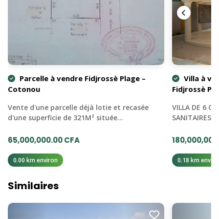
Parcelle à vendre Fidjrossè Plage –
Villa à v
Cotonou
Fidjrossè Pl
Vente d'une parcelle déjà lotie et recasée
VILLA DE 6 C
d'une superficie de 321M² située…
SANITAIRES 
65,000,000.00 CFA
180,000,000
0.00 km environ
0.18 km enviro
Similaires