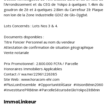
l'Arrondissement et du CEG de Yokpo à quelques 1.4km du
goudron de Zè et à quelques 2.8km du Carrefour Zè Plaque
non loin de la Zone Industrielle GDIZ de Glo-Djigbé.
Lots Concernés : Lots Nos 3 & 4.
Documents disponibles :
Titre Foncier Personnel au nom du vendeur
Attestation de confirmation de situation géographique
Vente notariale
Prix Promotionnel : 2.800.000 FCFA / Parcelle
Honoraires Immobiliers Applicables
Contact // wa.me/22961226385
Site Web : www.horacom-ehr.com
#PlusLoinEnsemble #OpportunitéÀSaisir #VisionBénin2060
#InvestiturePRBénin #ParcelleSécuriséeGloYokpoZèBénin
ImmoLinkeur