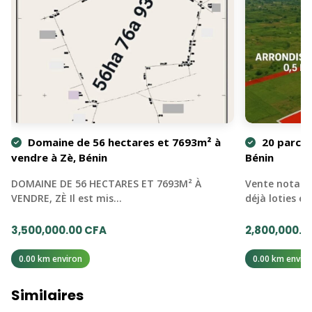
Domaine de 56 hectares et 7693m² à
20 parcell
vendre à Zè, Bénin
Bénin
DOMAINE DE 56 HECTARES ET 7693M² À
Vente notaria
VENDRE, ZÈ Il est mis…
déjà loties et
3,500,000.00 CFA
2,800,000.0
0.00 km environ
0.00 km enviro
Similaires