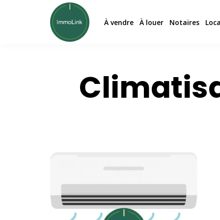
À vendre
À louer
Notaires
Loc
Climatis