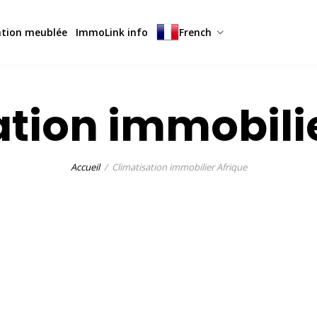
ation meublée
ImmoLink info
French
ation immobilie
Accueil
Climatisation immobilier Afrique