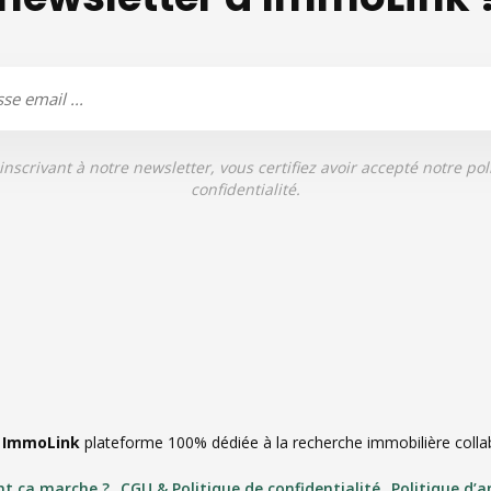
inscrivant à notre newsletter, vous certifiez avoir accepté notre pol
confidentialité.
|
ImmoLink
plateforme 100% dédiée à la recherche immobilière collabo
t ça marche ?
CGU & Politique de confidentialité
Politique d’