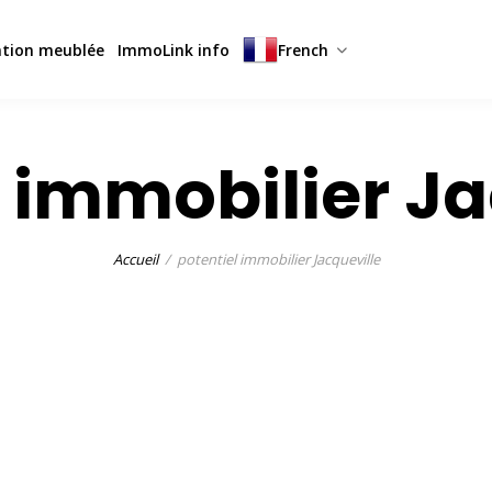
ation meublée
ImmoLink info
French
l immobilier Ja
Accueil
potentiel immobilier Jacqueville