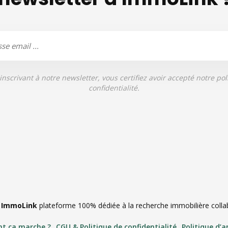
inscrivant à notre newsletter, vous certifiez avoir accepté notre pol
confidentialité.
|
ImmoLink
plateforme 100% dédiée à la recherche immobilière collabo
t ça marche ?
CGU & Politique de confidentialité
Politique d’