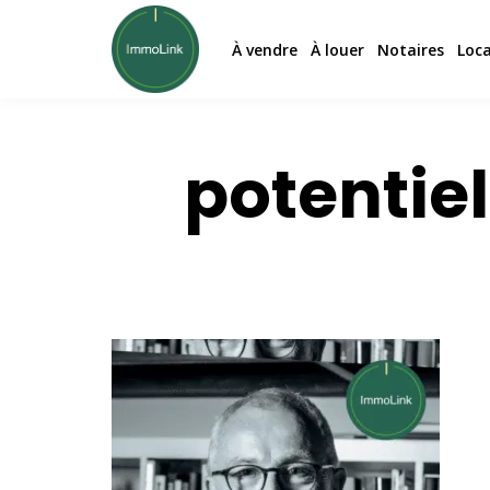
À vendre
À louer
Notaires
Loc
potentie