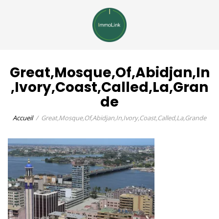
Great,Mosque,Of,Abidjan,In
,Ivory,Coast,Called,La,Gran
de
Accueil
Great,Mosque,Of,Abidjan,In,Ivory,Coast,Called,La,Grande